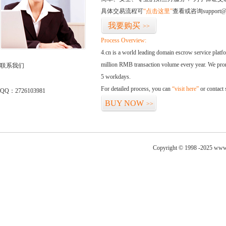
具体交易流程可
“点击这里”
查看或咨询support@
我要购买
>>
Process Overview:
4.cn is a world leading domain escrow service plat
million RMB transaction volume every year. We promi
联系我们
5 workdays.
For detailed process, you can
“visit here”
or contact
QQ：2726103981
BUY NOW
>>
Copyright © 1998 -2025 www