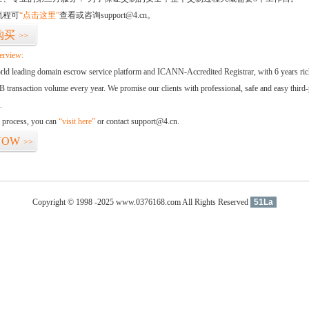
流程可
“点击这里”
查看或咨询support@4.cn。
购买
>>
erview:
orld leading domain escrow service platform and ICANN-Accredited Registrar, with 6 years ri
 transaction volume every year. We promise our clients with professional, safe and easy third-
.
d process, you can
“visit here”
or contact support@4.cn.
NOW
>>
Copyright © 1998 -2025 www.0376168.com All Rights Reserved
51La