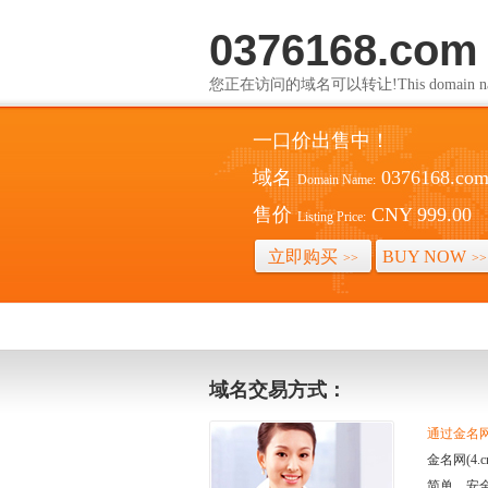
0376168.com
您正在访问的域名可以转让!This domain name i
一口价出售中！
域名
0376168.co
Domain Name:
售价
CNY 999.00
Listing Price:
立即购买
BUY NOW
>>
>>
域名交易方式：
通过金名网(
金名网(4
简单、安