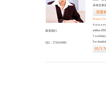
具体交易
我要
Process Ov
4.cn is a w
million RMB
联系我们
5 workdays
For detaile
QQ：2726103981
BUY 